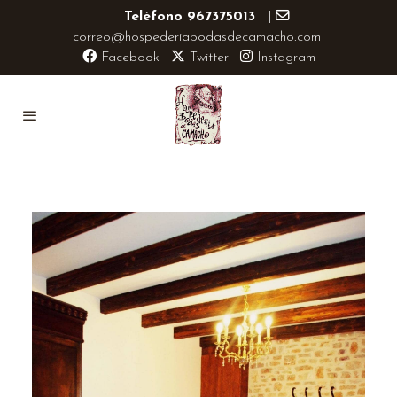
Teléfono 967375013
|
correo@hospederiabodasdecamacho.com
Facebook
Twitter
Instagram